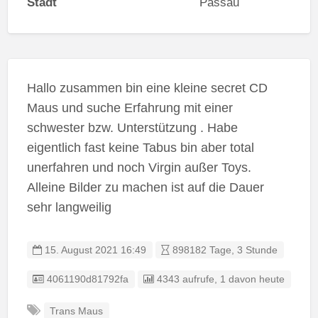
Stadt
Passau
Hallo zusammen bin eine kleine secret CD
Maus und suche Erfahrung mit einer
schwester bzw. Unterstützung . Habe
eigentlich fast keine Tabus bin aber total
unerfahren und noch Virgin außer Toys.
Alleine Bilder zu machen ist auf die Dauer
sehr langweilig
15. August 2021 16:49
898182 Tage, 3 Stunde
Listing ID
4061190d81792fa
4343 aufrufe, 1 davon heute
Trans Maus